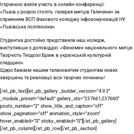
Ігорівною взяли участь в онлайн-конференції:
«Львів у розрізі століть: галерея митців Галичини» за
сприянням ВСП Фахового коледжу інфокомунікацій НУ
«Львівська політехніка».
Студентка достойно представила наш коледж,
виступивши з доповіддю: «Феномен національного митця.
Творчість Теодозіі Бриж в українській культурній
спадщині».
Щиро бажаєм нашим талановитим студентам нових
звершень та реалізації всіх творчих починань!
[/et_pb_text][et_pb_gallery _builder_version=”4.9.3″
_module_preset=”default” gallery_ids=”237661,237660″
posts_number=”2″ show_title_and_caption=”off”
show_pagination=”off” animation_style=”zoom”
hover_enabled=”0″ sticky_enabled=”0″][/et_pb_gallery]
[/et_pb_column][/et_pb_row][/et_pb_section]