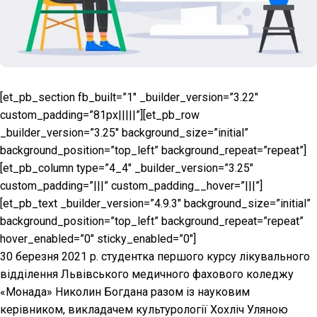
[et_pb_section fb_built=”1″ _builder_version=”3.22″
custom_padding=”81px|||||”][et_pb_row
_builder_version=”3.25″ background_size=”initial”
background_position=”top_left” background_repeat=”repeat”]
[et_pb_column type=”4_4″ _builder_version=”3.25″
custom_padding=”|||” custom_padding__hover=”|||”]
[et_pb_text _builder_version=”4.9.3″ background_size=”initial”
background_position=”top_left” background_repeat=”repeat”
hover_enabled=”0″ sticky_enabled=”0″]
30 березня 2021 р. студентка першого курсу лікувального
відділення Львівського медичного фахового коледжу
«Монада» Николин Богдана разом із науковим
керівником, викладачем культурології Хохліч Уляною